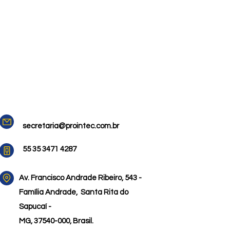
secretaria@prointec.com.br
55 35 3471 4287
Av. Francisco Andrade Ribeiro,
543 -
Família Andrade,
Santa Rita do
Sapucaí -
MG, 37540-000, Brasil.