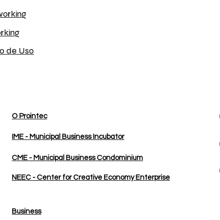
working
rking
o de Uso
O Prointec
IME - Municipal Business Incubator
CME -
Municipal Business Condominium
NEEC - Center for Creative Economy Enterprise
Business