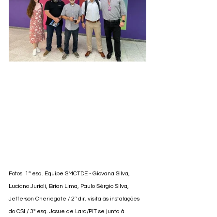
Fotos: 1ª esq. Equipe SMCTDE - Giovana Silva, 
Luciano Jurioli, Brian Lima, Paulo Sérgio Silva, 
Jefferson Cheriegate / 2ª dir. visita às instalações 
do CSI / 3ª esq. Josue de Lara/PIT se junta à 