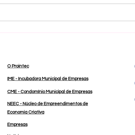
Programa de aceleração
Inau
Cult
expos
Pád
O Prointec
IME - Incubadora Municipal de Empresas
CME - Condomínio Municipal de Empresas
NEEC - Núcleo de Empreendimentos de
Economia Criativa
Empresas