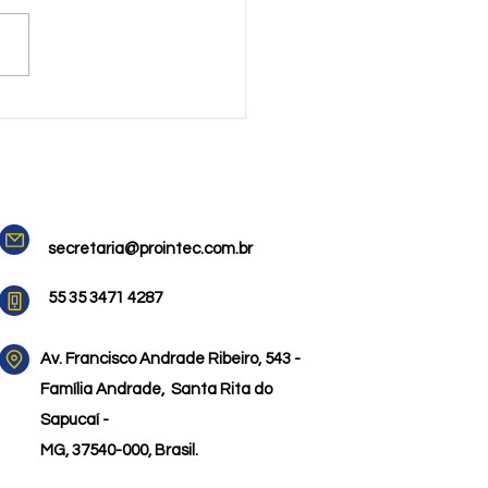
guração do Espaço
ural Prointec contou com
ição da artista Lívia de
ua
secretaria@prointec.com.br
55 35 3471 4287
Av. Francisco Andrade Ribeiro,
543 -
Família Andrade,
Santa Rita do
Sapucaí -
MG, 37540-000, Brasil.