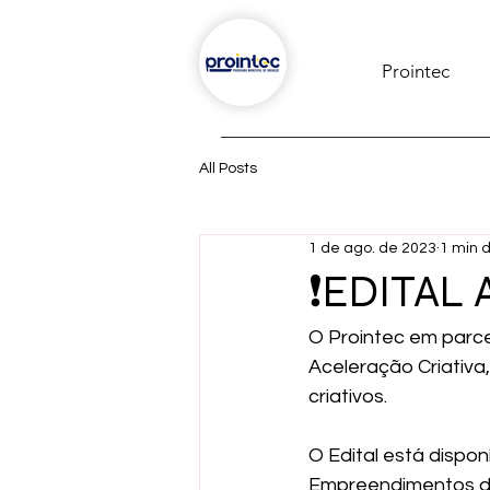
Prointec
All Posts
1 de ago. de 2023
1 min d
❗EDITAL 
O Prointec em parce
Aceleração Criativ
criativos.
O Edital está dispon
Empreendimentos de