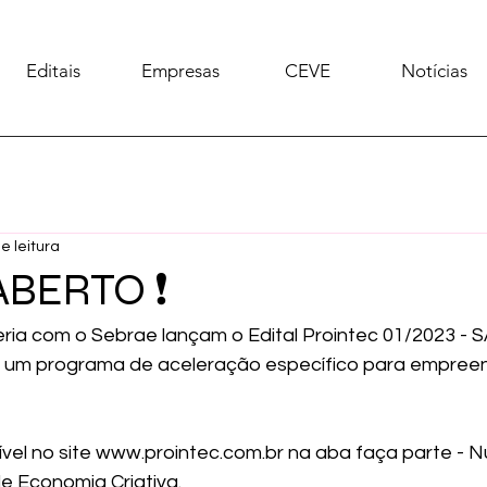
Editais
Empresas
CEVE
Notícias
e leitura
ABERTO ❗
ria com o Sebrae lançam o Edital Prointec 01/2023 - S
a, um programa de aceleração específico para empree
ível no site www.prointec.com.br na aba faça parte - N
 Economia Criativa.