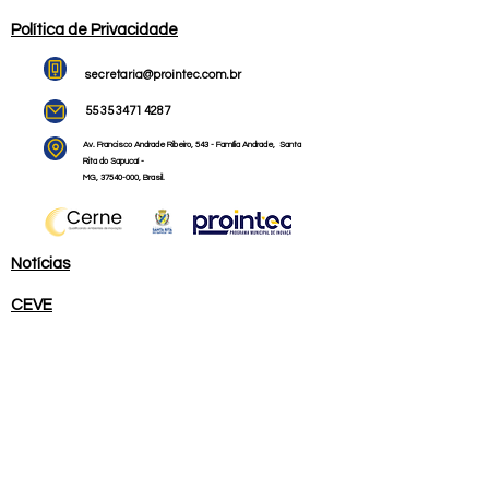
Política de Privacidade
secretaria@prointec.com.br
55 35 3471 4287
Av. Francisco Andrade Ribeiro,
543 - Família Andrade,
Santa
Rita do Sapucaí -
MG,
37540-000
, Brasil.
Notícias
CEVE
Sala Mineira
O Prointec
IME - Incubadora Municipal de Empresas
CME - Condomínio Municipal de Empresas