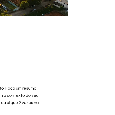
eto. Faça um resumo
am o contexto do seu
 ou clique 2 vezes na