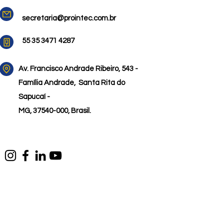
secretaria@prointec.com.br
55 35 3471 4287
Av. Francisco Andrade Ribeiro,
543 -
Família Andrade,
Santa Rita do
Sapucaí -
MG, 37540-000, Brasil.