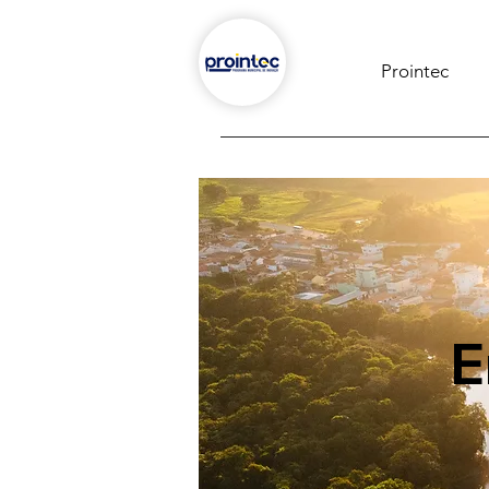
Prointec
E